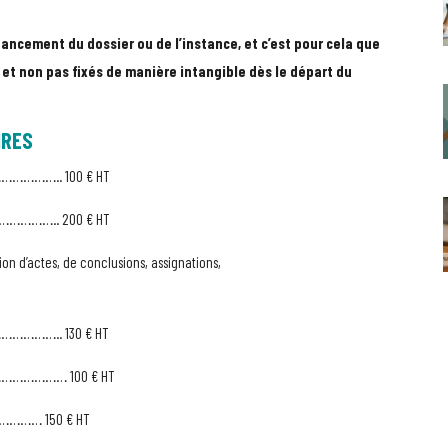
vancement du dossier ou de l’instance, et c’est pour cela que
 et non pas fixés de manière intangible dès le départ du
IRES
………………….. 100 € HT
……………….. 200 € HT
tion d’actes, de conclusions, assignations,
……………….. 130 € HT
…………………… 100 € HT
……………… 150 € HT