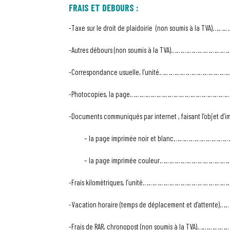
FRAIS ET DEBOURS :
-Taxe sur le droit de plaidoirie (non soumis à la TVA)
-Autres débours (non soumis à la TVA)………………………………. 
-Correspondance usuelle, l’unité……………………………
-Photocopies, la page………………………………………………
-Documents communiqués par internet , faisant l’objet d’im
– la page imprimée noir et blanc…………………………
– la page imprimée couleur……………………………………
-Frais kilométriques, l’unité………………………………………. se
-Vacation horaire (temps de déplacement et d’attent
-Frais de RAR, chronopost (non soumis à la TVA)………………….