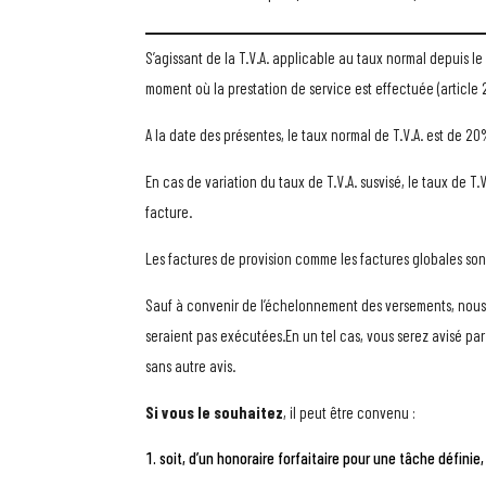
S’agissant de la T.V.A. applicable au taux normal depuis le
moment où la prestation de service est effectuée (article 
A la date des présentes, le taux normal de T.V.A. est de 20
En cas de variation du taux de T.V.A. susvisé, le taux de T.
facture.
Les factures de provision comme les factures globales son
Sauf à convenir de l’échelonnement des versements, nous
seraient pas exécutées.En un tel cas, vous serez avisé par 
sans autre avis.
Si vous le souhaitez
, il peut être convenu :
soit, d’un honoraire forfaitaire pour une tâche définie