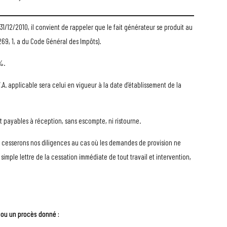
 31/12/2010, il convient de rappeler que le fait générateur se produit au
269, 1, a du Code Général des Impôts).
%.
V.A. applicable sera celui en vigueur à la date d’établissement de la
t payables à réception, sans escompte, ni ristourne.
 cesserons nos diligences au cas où les demandes de provision ne
simple lettre de la cessation immédiate de tout travail et intervention,
, ou un procès donné :