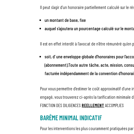
Il peut s’agir d’un honoraire partiellement calculé sur le ré
un montant de base, fixe
auquel s’ajoutera un pourcentage calculé sur le monta
Il est en effet interdit à l’avocat de n’être rémunéré qu’e
soit, d’ une enveloppe globale d’honoraires pour l’
(abonnement).Toute autre tâche, acte, mission, consu
facturée indépendamment de la convention d’honorai
Pour vous permettre d’estimer le coût approximatif d’une i
engagé, vous trouverez ci-après la tarification minimale 
FONCTION DES DILIGENCES
REELLEMENT
ACCOMPLIES
BARÊME MINIMAL INDICATIF
Pour les interventions les plus couramment pratiquées par