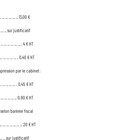
……………………. 13,00 €
sur justificatif
…………………… 4 € HT
…………… 0,40 € HT
pression par le cabinet :
…………… 0,45 € HT
………. 0,90 € HT
lon barème fiscal
e)……………………. 20 € HT
 sur justificatif