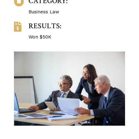
CATEGORY:

Business Law
RESULTS:

Won $50K